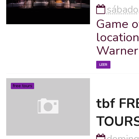
sábado
Game of
location
Warner
LEER
free tours
tbf F
TOUR
doming