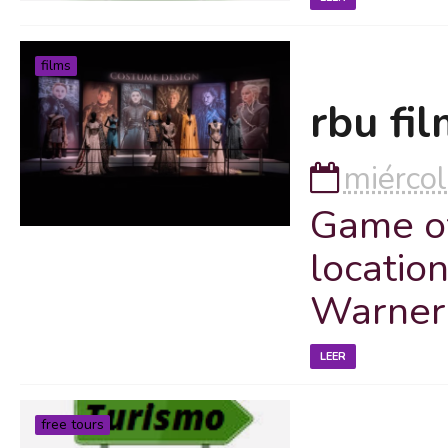
films
rbu fi
miércol
Game of
location
Warner
LEER
free tours