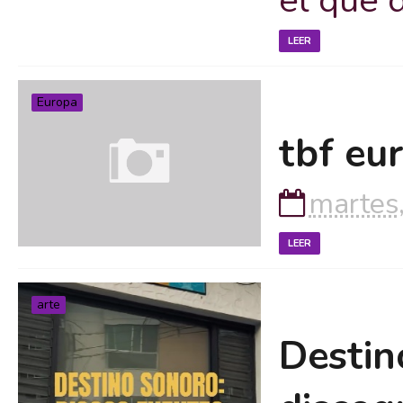
LEER
Europa
tbf eu
martes
LEER
arte
Destin