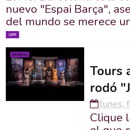
nuevo "Espai Barça", as
del mundo se merece un 
LEER
destinos
Tours 
rodó "
lunes, 
Clique 
el que 