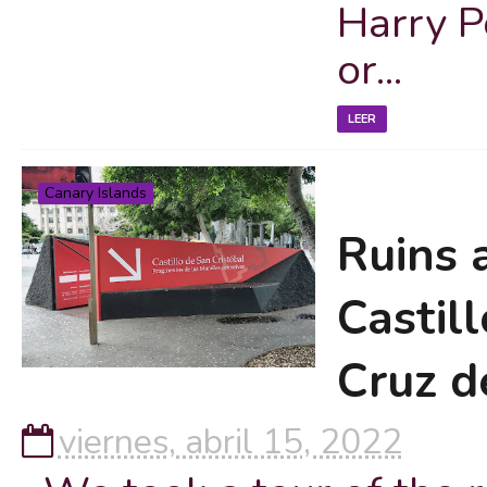
Harry Po
or...
LEER
Canary Islands
Ruins 
Castil
Cruz d
viernes, abril 15, 2022