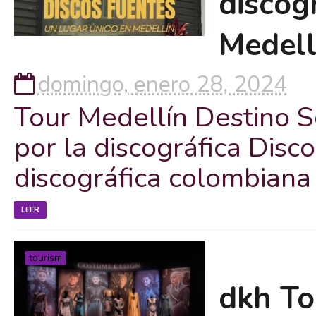
discog
Medell
domingo, enero 28, 2024
Tour Medellín Destino S
por la discográfica Disc
discográfica colombiana 
LEER
tourism
dkh To