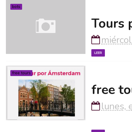
bots
Tours 
miércol
LEER
free tours
free to
lunes, 