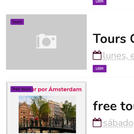
LEER
tours
Tours 
lunes, 
LEER
free tours
free to
sábado