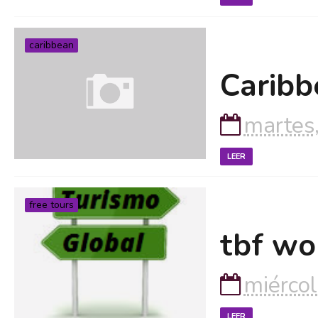
caribbean
Caribb
martes
LEER
free tours
tbf wo
miércol
LEER