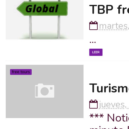
TBP fr
martes,
...
LEER
free tours
Turism
jueves,
*** Noti