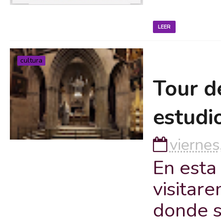
LEER
cultura
Tour d
estudi
viernes
En esta
visitar
donde s