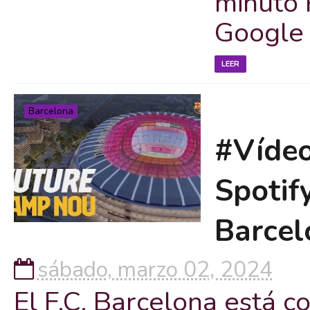
minuto 
Google
LEER
Barcelona
#Vídeo
Spotif
Barcel
sábado, marzo 02, 2024
El F.C. Barcelona está c