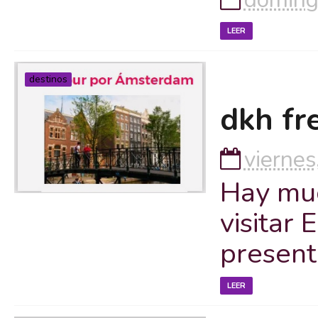
LEER
destinos
dkh fre
viernes
Hay muc
visitar 
presen
LEER