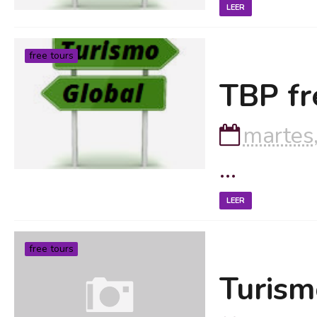
LEER
free tours
TBP fr
martes,
...
LEER
free tours
Turism