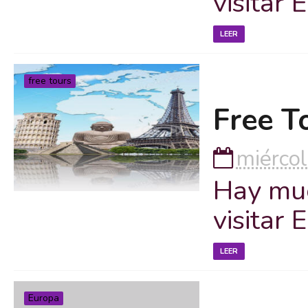
visitar
LEER
free tours
Free T
miércol
Hay muc
visitar
LEER
Europa