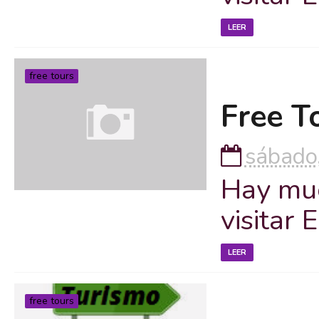
LEER
free tours
Free T
sábado,
Hay muc
visitar
LEER
free tours