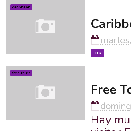
caribbean
Caribb
martes
LEER
free tours
Free T
doming
Hay muc