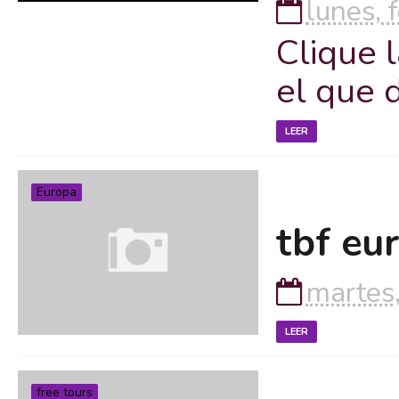
lunes, 
Clique 
el que 
LEER
Europa
tbf eu
martes
LEER
free tours