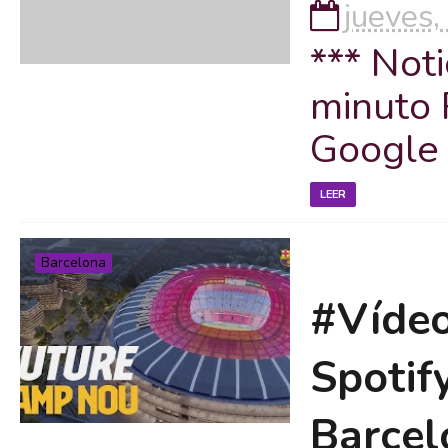
jueves,
*** Noti
minuto 
Google
LEER
Barcelona
#Vídeo
Spotif
Barcel