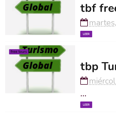
tbf fre
martes
LEER
free tours
tbp Tu
miércol
...
LEER