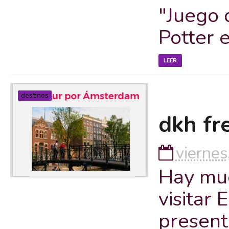
"Juego 
Potter 
LEER
destinos
dkh fre
viernes
Hay muc
visitar 
presen