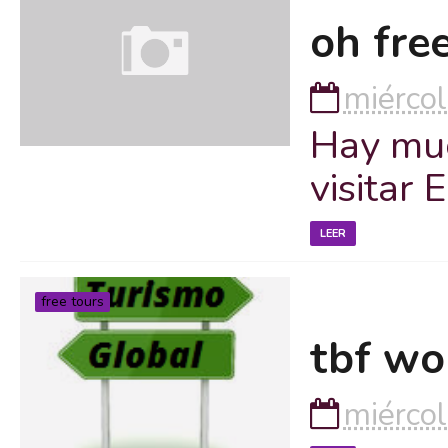
oh fre
miércol
Hay muc
visitar
LEER
free tours
tbf wo
miércol