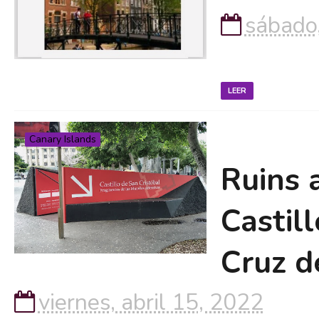
sábado
LEER
Canary Islands
Ruins 
Castil
Cruz d
viernes, abril 15, 2022