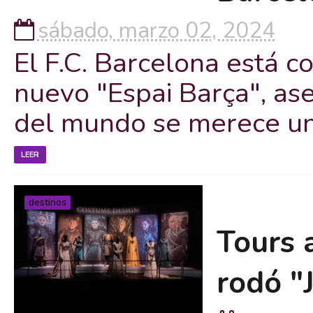
sábado, marzo 02, 2024
El F.C. Barcelona está c
nuevo "Espai Barça", as
del mundo se merece un 
LEER
destinos
Tours 
rodó "