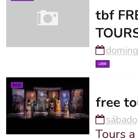
tbf F
TOUR
doming
LEER
bots
free to
sábado
Tours a