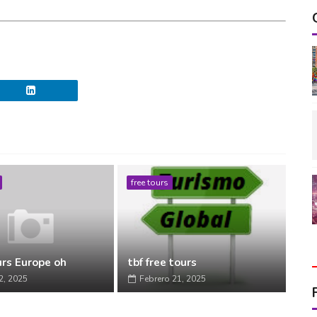
free tours
urs Europe oh
tbf free tours
2, 2025
Febrero 21, 2025