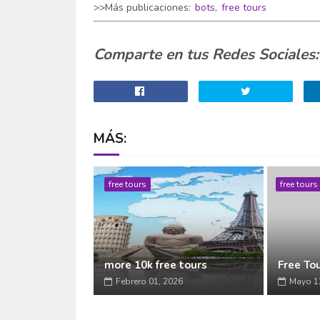
>>Más publicaciones:
bots
,
free tours
Comparte en tus Redes Sociales:
MÁS:
free tours
free tours
more 10k free tours
Free To
Febrero 01, 2026
Mayo 1