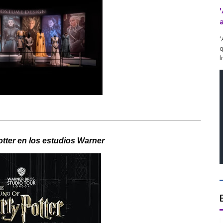
'
q
I
otter en los estudios Warner