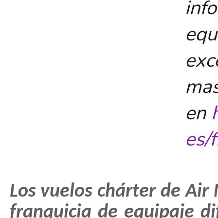
inf
eq
exc
mas
en
es/
Los vuelos chárter de Ai
franquicia de equipaje di