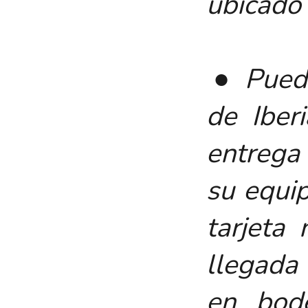
ubicado
● Puede 
de Iber
entrega
su equip
tarjeta
llegada 
en bod