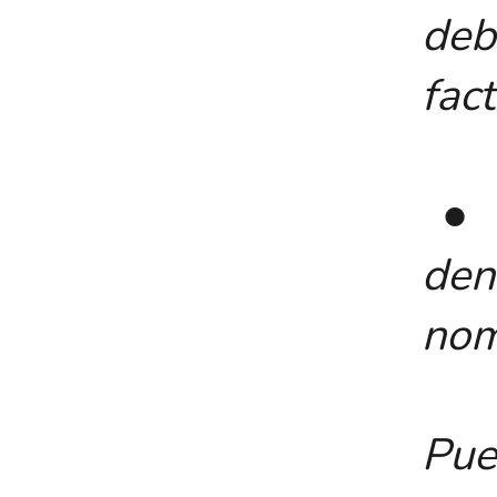
de
fact
● I
de
nom
Pu