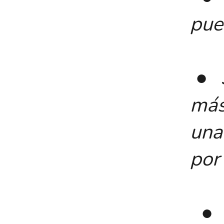
pue
● S
más
una
por 
● E