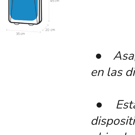
● Asa, 
en las 
● Estas
disposi