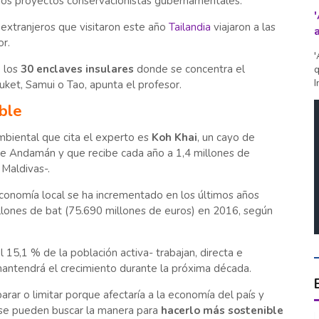
ios proyectos conservacionistas gubernamentales.
 extranjeros que visitaron este año
Tailandia
viajaron a las
or.
'
e los
30 enclaves insulares
donde se concentra el
q
I
uket, Samui o Tao, apunta el profesor.
ble
biental que cita el experto es
Koh Khai
, un cayo de
e Andamán y que recibe cada año a 1,4 millones de
 Maldivas-.
 economía local se ha incrementado en los últimos años
llones de bat (75.690 millones de euros) en 2016, según
el 15,1 % de la población activa- trabajan, directa e
antendrá el crecimiento durante la próxima década.
ar o limitar porque afectaría a la economía del país y
 se pueden buscar la manera para
hacerlo más sostenible