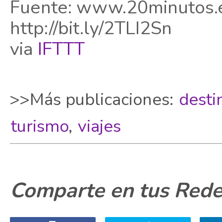
Fuente: www.20minutos.es/
http://bit.ly/2TLI2Sn
via
IFTTT
>>Más publicaciones:
desti
turismo
,
viajes
Comparte en tus Redes