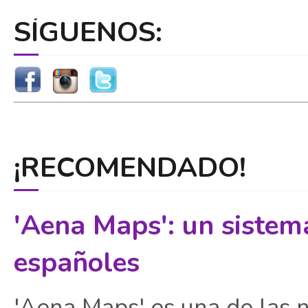
SÍGUENOS:
¡RECOMENDADO!
'Aena Maps': un sistem
españoles
'Aena Maps' es una de las 