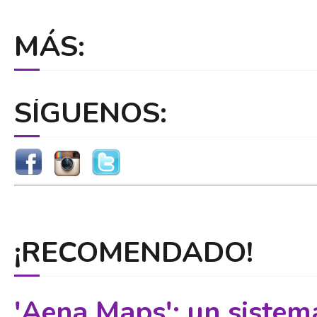
MÁS:
SÍGUENOS:
¡RECOMENDADO!
'Aena Maps': un sistem