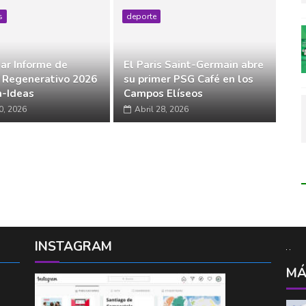
s
deporte
ar Informe de
El Paris Saint-Germain abre
 Regenerativo 2026
su primer PSG Café en los
-Ideas
Campos Elíseos
0, 2026
Abril 28, 2026
INSTAGRAM
MÁ