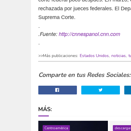
rechazada por jueces federales. El Dep
Suprema Corte.
.
.Fuente:
http://cnnespanol.cnn.com
.
>>Más publicaciones:
Estados Unidos
,
noticias
,
t
Comparte en tus Redes Sociales:
MÁS:
Centroamérica
descarga