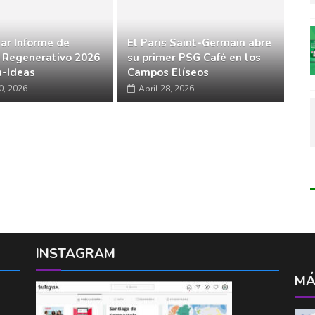
ar Informe de
El Paris Saint-Germain abre
 Regenerativo 2026
su primer PSG Café en los
-Ideas
Campos Elíseos
0, 2026
Abril 28, 2026
INSTAGRAM
MÁ