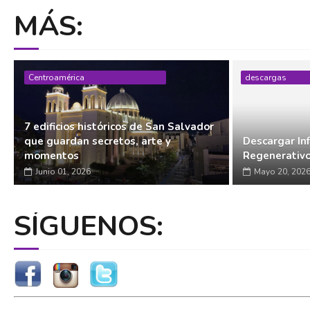
MÁS:
Centroamérica
descargas
7 edificios históricos de San Salvador
que guardan secretos, arte y
Descargar In
momentos
Regenerativ
Junio 01, 2026
Mayo 20, 202
SÍGUENOS: