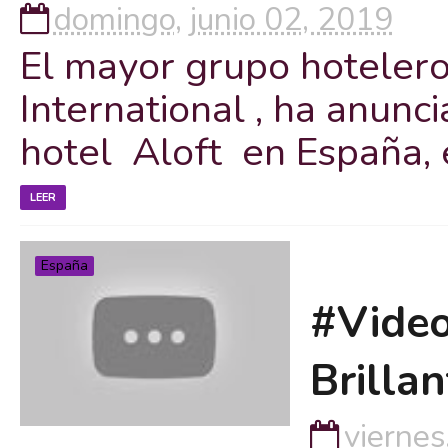
domingo, junio 02, 2019
El mayor grupo hotelero
International , ha anunc
hotel Aloft en España, e
LEER
España
#Video
Brilla
viernes