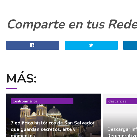
Comparte en tus Redes
MÁS:
Centroamérica
descargas
7 edificios históricos de San Salvador
que guardan secretos, arte y
Descargar In
momentos
Regenerativ