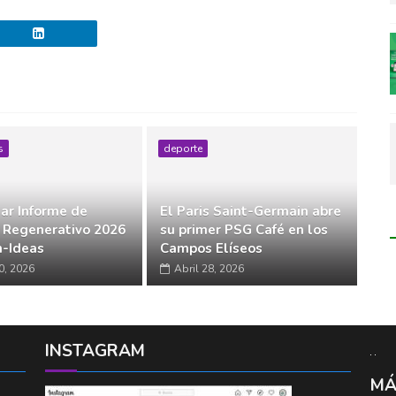
s
deporte
ar Informe de
El Paris Saint-Germain abre
 Regenerativo 2026
su primer PSG Café en los
-Ideas
Campos Elíseos
0, 2026
Abril 28, 2026
INSTAGRAM
MÁ