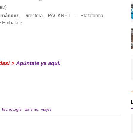
ar)
rnán
dez
. Directora. PACKNET – Plataforma
y Embalaje
das! >
Apúntate ya aquí.
,
tecnología
,
turismo
,
viajes