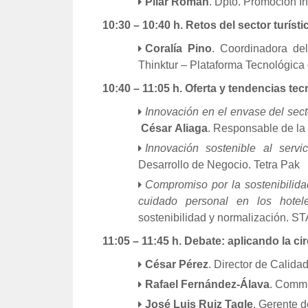
Pilar Román
. Dpto. Promoción In
10:30 – 10:40 h. Retos del sector turíst
Coralía
Pino
. Coordinadora del
Thinktur – Plataforma Tecnológica
10:40 – 11:05 h. Oferta y tendencias te
Innovación en el envase del sect
César
Aliaga
. Responsable de la
Innovación sostenible al servic
Desarrollo de Negocio. Tetra Pak
Compromiso por la sostenibilidad
cuidado personal en los hotel
sostenibilidad y normalización. 
11:05 – 11:45 h. Debate: aplicando la ci
César
Pérez
. Director de Calida
Rafael
Fernández-Álava
. Commu
José
Luis
Ruiz
Tagle
. Gerente d