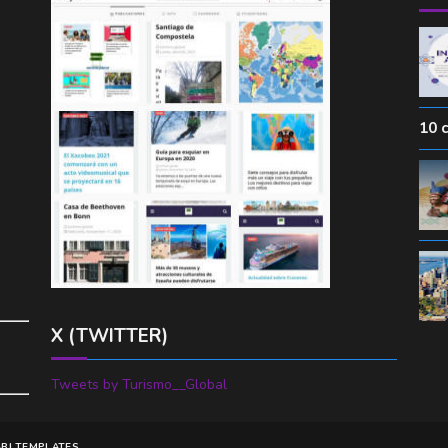
10 
X (TWITTER)
Tweets by Turismo__Global
BI TEMPLATES