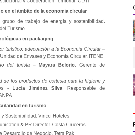
stitucional y Cooperación Territorial. CDTI
ico en el ámbito de la economía circular
 grupo de trabajo de energía y sostenibilidad.
 del Turismo
cnológicas en packaging
or turístico: adecuación a la Economía Circular
–
 Unidad de Envases y Economía Circular. ITENE
io del turista
–
Mayara Belorio
. Gerente de
 de los productos de cortesía para la higiene y
es
-
Lucía Jiménez Silva
. Responsable de
STANPA
rcularidad en turismo
d y Sostenibilidad. Vincci Hoteles
nication & PR Director. Costa Cruceros
e Desarrollo de Negocio. Tetra Pak