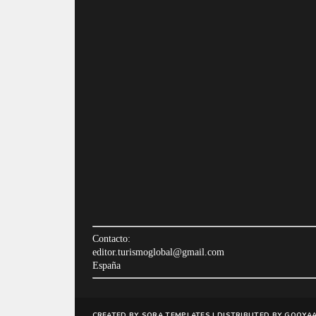
Contacto:
editor.turismoglobal@gmail.com
España
CREATED BY
SORA TEMPLATES
| DISTRIBUTED BY
GOOYAA