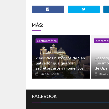
MÁS:
Centroamérica
descarga
7 edificios históricos de San
Descarg
Salvador que guardan
Turismo
secretos, arte y momentos
de Open
Junio 01, 2026
Mayo 2
FACEBOOK