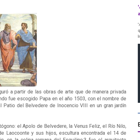
'
q
I
uró a partir de las obras de arte que de manera privada
cuando fue escogido Papa en el año 1503, con el nombre de
al Patio del Belvedere de Inocencio VIII en un gran jardín
gono: el Apolo de Belvedere, la Venus Feliz, el Río Nilo,
 de Laocoonte y sus hijos, escultura encontrada el 14 de
en la colina romana del Esquilino;3​ fue el arquitecto