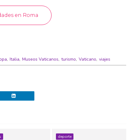
opa
,
Italia
,
Museos Vaticanos
,
turismo
,
Vaticano
,
viajes
s
deporte