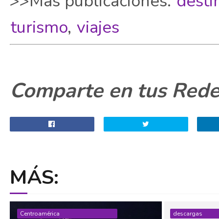
>>Más publicaciones:
desti
turismo
,
viajes
Comparte en tus Redes
MÁS:
Centroamérica
descargas