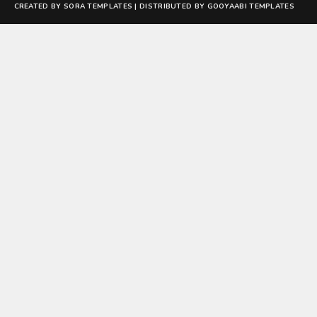
CREATED BY
SORA TEMPLATES
| DISTRIBUTED BY
GOOYAABI TEMPLATES