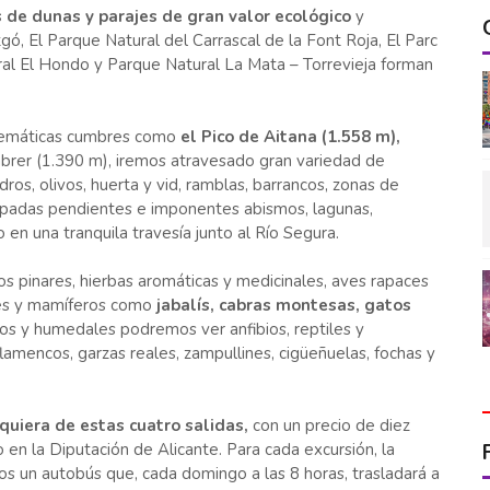
 de dunas y parajes de gran valor ecológico
y
gó, El Parque Natural del Carrascal de la Font Roja, El Parc
ural El Hondo y Parque Natural La Mata – Torrevieja forman
blemáticas cumbres como
el Pico de Aitana (1.558 m),
brer (1.390 m), iremos atravesado gran variedad de
ros, olivos, huerta y vid, ramblas, barrancos, zonas de
rpadas pendientes e imponentes abismos, lagunas,
 en una tranquila travesía junto al Río Segura.
 pinares, hierbas aromáticas y medicinales, aves rapaces
iles y mamíferos como
jabalís, cabras montesas, gatos
íos y humedales podremos ver anfibios, reptiles y
amencos, garzas reales, zampullines, cigüeñuelas, fochas y
quiera de estas cuatro salidas,
con un precio de diez
 en la Diputación de Alicante. Para cada excursión, la
ios un autobús que, cada domingo a las 8 horas, trasladará a