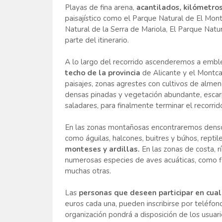
Playas de fina arena,
acantilados, kilómetros
paisajístico como el Parque Natural de El Mont
Natural de la Serra de Mariola, El Parque Nat
parte del itinerario.
A lo largo del recorrido ascenderemos a em
techo de la provincia
de Alicante y el Montca
paisajes, zonas agrestes con cultivos de almend
densas pinadas y vegetación abundante, esca
saladares, para finalmente terminar el recorrido
En las zonas montañosas encontraremos densos
como águilas, halcones, buitres y búhos, rept
monteses y ardillas.
En las zonas de costa, r
numerosas especies de aves acuáticas, como fl
muchas otras.
Las
personas que deseen participar en cual
euros cada una, pueden inscribirse por teléfono
organización pondrá a disposición de los usuar