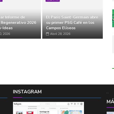
ar Informe de
El Paris Saint-Germain abre
 Regenerativo 2026
su primer PSG Café en los
-Ideas
Campos Elíseos
0, 2026
Abril 28, 2026
INSTAGRAM
MÁ