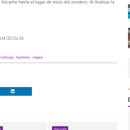
licante hasta el lugar de inicio del sendero. Al finalizar la
ft.tt/2CClL4z
noticias
,
turismo
,
viajes
s
deporte