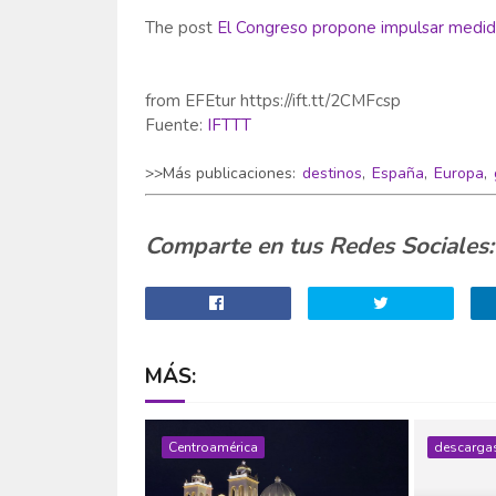
The post
El Congreso propone impulsar medida
from EFEtur https://ift.tt/2CMFcsp
Fuente:
IFTTT
>>Más publicaciones:
destinos
,
España
,
Europa
,
Comparte en tus Redes Sociales:
MÁS:
Centroamérica
descarga