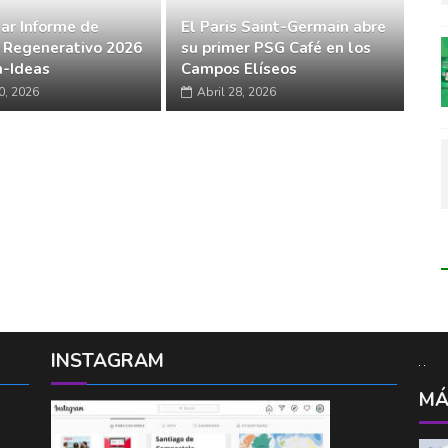
ar Informe de
El Paris Saint-Germain abre
 Regenerativo 2026
su primer PSG Café en los
-Ideas
Campos Elíseos
0, 2026
Abril 28, 2026
INSTAGRAM
MÁ