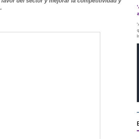
 favor del sector y mejorar la competitividad y
.
'
q
I