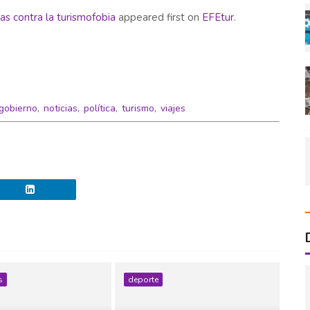
s contra la turismofobia
appeared first on
EFEtur
.
gobierno
,
noticias
,
política
,
turismo
,
viajes
s
deporte