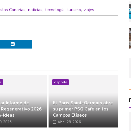
Islas Canarias
,
noticias
,
tecnología
,
turismo
,
viajes
s
deporte
ar Informe de
El Paris Saint-Germain abre
 Regenerativo 2026
su primer PSG Café en los
-Ideas
Campos Elíseos
0, 2026
Abril 28, 2026