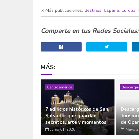
>>Más publicaciones:
destinos
,
España
,
Europa
,
Comparte en tus Redes Sociales:
MÁS:
Centroamérica
descarga
7 edificios históricos de San
Descarg
Salvador que guardan
Turismo
secretos, arte y momentos
de Open
Junio 01, 2026
Mayo 2