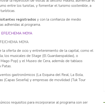
entivar la repetición de visitas al destino Madrid; aumentar el
nsumo entre los turistas, y fomentar el turismo sostenible, a
turísticas.
isitantes registrados
y con la confianza de medio
as adheridas al programa.
o: EFE/CHEMA MOYA
e la oferta de ocio y entretenimiento de la capital, como el
a, los musicales de Stage (El Guardaespaldas), o
El Mago Pop) y el Museo de Cera, además de tablaos
a Patas.
ventos gastronómicos (La Esquina del Real, La Bola,
ras (Capas Seseña) y empresas de movilidad (Tuk Tour
 únicos requisitos para incorporarse al programa son ser