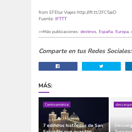
from EFEtur Viajes http://ift.tt/2FC5aiD
Fuente:
IFTTT
>>Más publicaciones:
destinos
,
España
,
Europa
,
Comparte en tus Redes Sociales:
MÁS:
Centroamérica
descarga
7 edificios históricos de San
Descarg
Salvador que guardan
Turismo