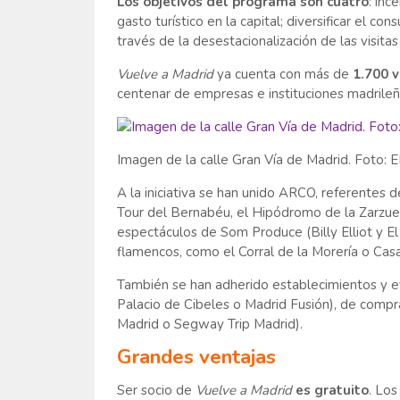
Los objetivos del programa son cuatro
: inc
gasto turístico en la capital; diversificar el co
través de la desestacionalización de las visitas 
Vuelve a Madrid
ya cuenta con más de
1.700 v
centenar de empresas e instituciones madrileñ
Imagen de la calle Gran Vía de Madrid. Fot
A la iniciativa se han unido ARCO, referentes d
Tour del Bernabéu, el Hipódromo de la Zarzuel
espectáculos de Som Produce (Billy Elliot y 
flamencos, como el Corral de la Morería o Cas
También se han adherido establecimientos y e
Palacio de Cibeles o Madrid Fusión), de comp
Madrid o Segway Trip Madrid).
Grandes ventajas
Ser socio de
Vuelve a Madrid
es gratuito
. Los