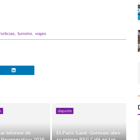
noticias
,
turismo
,
viajes
s
deporte
ar Informe de
El Paris Saint-Germain abre
 Regenerativo 2026
su primer PSG Café en los