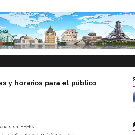
s y horarios para el público
 enero en IFEMA.
o es de 9€ anticipada y 10€ en taquilla.