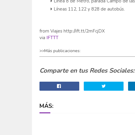
Línea 8 de Metro, parada Campo de las
Líneas 112, 122 y 828 de autobús.
from Viajes http://ift.tt/2mFcjDX
via
IFTTT
>>Más publicaciones:
Comparte en tus Redes Sociales:
MÁS: