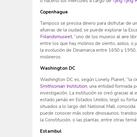
o hacerlo los miércoles a cargo de
Tjing Tjing
Copenhague
Tampoco se precisa dinero para disfrutar de un
afueras de la ciudad, se puede explorar la Esca
Frilandsmuseet
, “uno de los museos al aire li
entre los que hay molinos de viento, asilos, o j
la evolución de Dinamarca entre 1650 y 1950,
molineros.
Washington DC
Washington DC es, según Lonely Planet, “la c
Smithsonian Institution
, una entidad formada 
investigación. La institución se creó gracias a
estado jamás en Estados Unidos, legó su fortun
situados a lo largo del National Mall, conocida
puede conocer más sobre dinosaurios, transbor
la Constitución, o las plantas, entre otras tem
Estambul