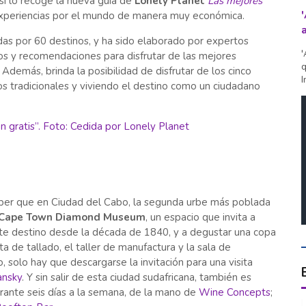
así lo recoge la nueva guía de
Lonely Planet
Las mejores
 experiencias por el mundo de manera muy económica.
das por 60 destinos, y ha sido elaborado por expertos
'
os y recomendaciones para disfrutar de las mejores
q
 Además, brinda la posibilidad de disfrutar de los cinco
I
cos tradicionales y viviendo el destino como un ciudadano
aber que en Ciudad del Cabo, la segunda urbe más poblada
Cape Town Diamond Museum
, un espacio que invita a
ste destino desde la década de 1840, y a degustar una copa
ta de tallado, el taller de manufactura y la sala de
, solo hay que descargarse la invitación para una visita
ansky
. Y sin salir de esta ciudad sudafricana, también es
durante seis días a la semana, de la mano de
Wine Concepts
;