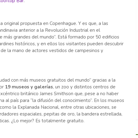
 Rooftop Bar
.
a original propuesta en Copenhague. Y es que, a las
ndinavia anterior a la Revolución Industrial en el
bre más grandes del mundo”. Está formado por 50 edificios
ardines históricos, y en ellos los visitantes pueden descubrir
 de la mano de actores vestidos de campesinos y
iudad con más museos gratuitos del mundo” gracias a la
por
19 museos y galerías
, un zoo y distintos centros de
l excéntrico británico James Smithson que, pese a no haber
a al país para “la difusión del conocimiento”. En los museos
 como la Explanada Nacional, entre otras ubicaciones, se
dadores espaciales, pepitas de oro, la bandera estrellada,
áticas. ¿Lo mejor? Es totalmente gratuito.