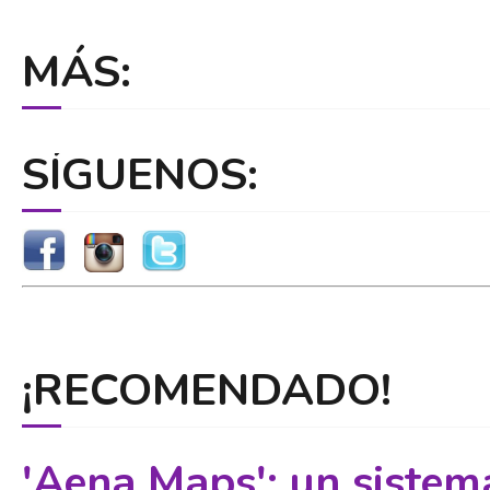
MÁS:
SÍGUENOS:
¡RECOMENDADO!
'Aena Maps': un sistem