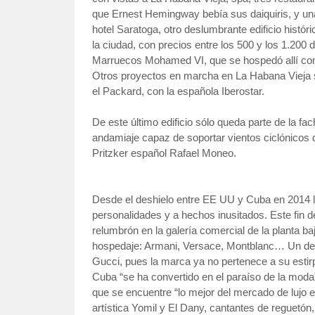
que Ernest Hemingway bebía sus daiquiris, y un
hotel Saratoga, otro deslumbrante edificio histó
la ciudad, con precios entre los 500 y los 1.200 dó
Marruecos Mohamed VI, que se hospedó allí con 
Otros proyectos en marcha en La Habana Vieja s
el Packard, con la española Iberostar.
De este último edificio sólo queda parte de la f
andamiaje capaz de soportar vientos ciclónicos de
Pritzker español Rafael Moneo.
Desde el deshielo entre EE UU y Cuba en 2014 l
personalidades y a hechos inusitados. Este fin 
relumbrón en la galería comercial de la planta b
hospedaje: Armani, Versace, Montblanc… Un desc
Gucci, pues la marca ya no pertenece a su estirp
Cuba “se ha convertido en el paraíso de la moda
que se encuentre “lo mejor del mercado de lujo e
artística Yomil y El Dany, cantantes de reguetón,