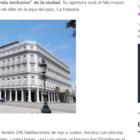
más exclusivo” de la ciudad.
Su apertura será el hito mayor
 de élite en la joya del país, La Habana.
'
q
I
tendrá 246 habitaciones de lujo y suites, terraza con piscina
tes, cuatro bares, uno con vistas al famoso bar Floridita en el