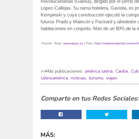
Revolucionarias (Gaesa), dirigido por el yerno de
López-Callejas. Su rama hotelera, Gaviota, es p
Kempinski y cuya construcción ejecutó la compa
futuros Prado y Malecón y Packard y alrededor d
habitaciones en conjunto. Más de un 80% de la i
.
.Fuente: Texto:
www.elpais.es
/ Foto:
https://www.kempinski.com/es/
.
>>Más publicaciones:
américa latina
,
Caribe
,
Cub
latinoamérica
,
noticias
,
turismo
,
viajes
Comparte en tus Redes Sociales:
MÁS: