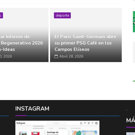
s
deporte
ar Informe de
El Paris Saint-Germain abre
 Regenerativo 2026
su primer PSG Café en los
-Ideas
Campos Elíseos
0, 2026
Abril 28, 2026
INSTAGRAM
MÁ