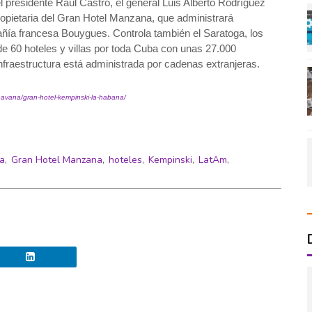
l presidente Raúl Castro, el general Luis Alberto Rodríguez
ropietaria del Gran Hotel Manzana, que administrará
ñía francesa Bouygues. Controla también el Saratoga, los
e 60 hoteles y villas por toda Cuba con unas 27.000
nfraestructura está administrada por cadenas extranjeras.
havana/gran-hotel-kempinski-la-habana/
a
,
Gran Hotel Manzana
,
hoteles
,
Kempinski
,
LatAm
,