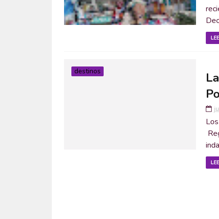
rec
Deo 
LE
destinos
La
P
j
Los
Reg
inda
LE