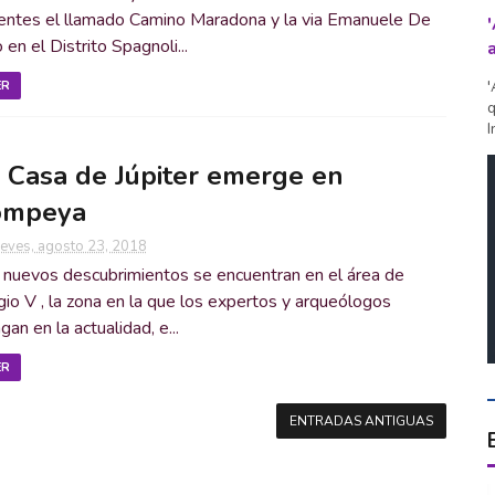
ientes el llamado Camino Maradona y la via Emanuele De
en el Distrito Spagnoli...
'
ER
q
I
 Casa de Júpiter emerge en
ompeya
ueves, agosto 23, 2018
 nuevos descubrimientos se encuentran en el área de
io V , la zona en la que los expertos y arqueólogos
gan en la actualidad, e...
ER
ENTRADAS ANTIGUAS