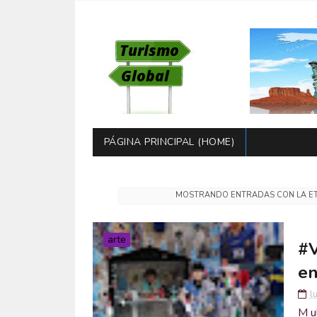
PÁGINA PRINCIPAL (HOME)
MOSTRANDO ENTRADAS CON LA E
arte
#V
en
l
M ul