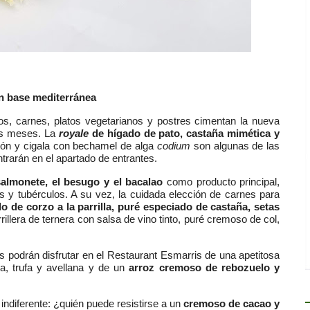
n base mediterránea
s, carnes, platos vegetarianos y postres cimentan la nueva
mos meses. La
royale
de hígado de pato, castaña mimética y
tón y cigala con bechamel de alga
codium
son algunas de las
rarán en el apartado de entrantes.
 salmonete, el besugo y el bacalao
como producto principal,
y tubérculos. A su vez, la cuidada elección de carnes para
lo de corzo a la parrilla, puré especiado de castaña, setas
rrillera de ternera con salsa de vino tinto, puré cremoso de col,
es podrán disfrutar en el Restaurant Esmarris de una apetitosa
, trufa y avellana y de un
arroz cremoso de rebozuelo y
indiferente: ¿quién puede resistirse a un
cremoso de cacao y