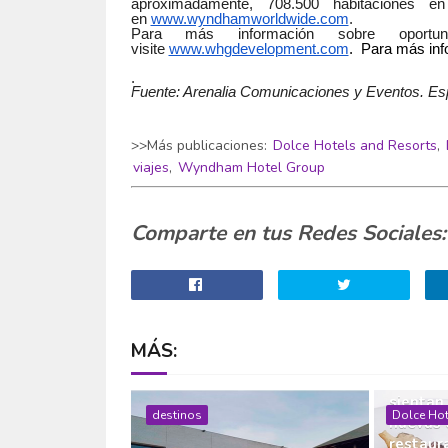
aproximadamente, 708.500 habitaciones e
en
www.wyndhamworldwide.com
.
Para más información sobre oportun
visite
www.whgdevelopment.com
. Para más inf
.
Fuente: Arenalia Comunicaciones y Eventos. Es
>>Más publicaciones:
Dolce Hotels and Resorts
,
viajes
,
Wyndham Hotel Group
Comparte en tus Redes Sociales:
MÁS:
Las cast
las seta
sientan
destinos
Dolce Hot
nuevas 
restaur