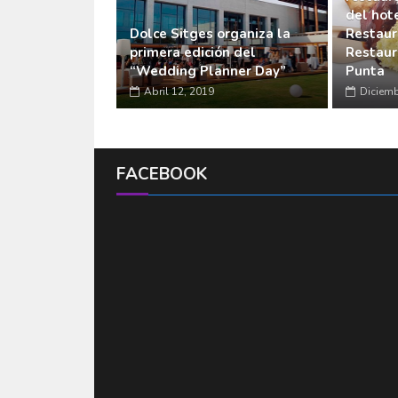
del hot
Dolce Sitges organiza la
Restaur
primera edición del
Restaur
“Wedding Planner Day”
Punta
Abril 12, 2019
Diciemb
FACEBOOK