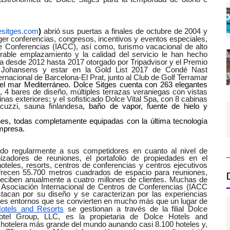
sitges.com
)
abrió sus puertas a finales de octubre de 2004 y
er conferencias, congresos, incentivos y eventos especiales,
e Conferencias (IACC), así como, turismo vacacional de alto
jorable emplazamiento y la calidad del servicio le han hecho
cia desde 2012 hasta 2017 otorgado por Tripadvisor y el Premio
Johansens y estar en la Gold List 2017 de Condé Nast
ernacional de Barcelona-El Prat, junto al Club de Golf Terramar
el mar Mediterráneo. Dolce Sitges cuenta con 263 elegantes
, 4 bares de diseño, múltiples terrazas veraniegas con vistas
inas exteriores; y el sofisticado Dolce Vital Spa, con 8 cabinas
acuzzi, sauna finlandesa
, baño de vapor, fuente de hielo y
nes, todas completamente equipadas con la última tecnología
empresa.
do regularmente a sus competidores en cuanto al nivel de
izadores de reuniones, el portafolio de propiedades en el
teles, resorts, centros de conferencias y centros ejecutivos
frecen 55.700 metros cuadrados de espacio para reuniones,
eciben anualmente a cuatro millones de clientes. Muchas de
a Asociación Internacional de Centros de Conferencias (IACC
stacan por su diseño y se caracterizan por las experiencias
ores entornos que se convierten en mucho más que un lugar de
otels and Resorts
se gestionan a través de la filial Dolce
otel Group, LLC, es la propietaria de Dolce Hotels and
hotelera más grande del mundo aunando casi 8.100 hoteles y,