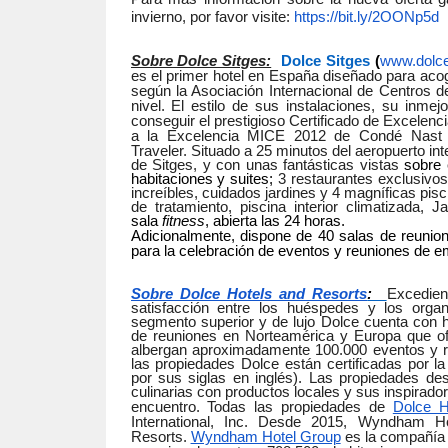
invierno, por favor visite:
https://bit.ly/2OONp5d
Sobre Dolce Sitges:
Dolce Sitges
(
www.dolce
es el primer hotel en España diseñado para acog
según la Asociación Internacional de Centros d
nivel. El estilo de sus instalaciones, su inme
conseguir el prestigioso Certificado de Excelen
a la Excelencia MICE 2012 de Condé Nast 
Traveler.
Situado a 25 minutos del aeropuerto int
de Sitges, y con unas fantásticas vistas
sobre 
habitaciones y suites;
3 restaurantes exclusivos
increíbles, cuidados jardines y 4 magníficas pisc
de tratamiento, piscina interior climatizada, J
sala
fitness
, abierta las 24 horas.
Adicionalmente, dispone de 40 salas de reunio
para la celebración de eventos y reuniones de 
Sobre Dolce Hotels and Resorts
:
Excedien
satisfacción entre los huéspedes y los organ
segmento superior y de lujo Dolce cuenta con ho
de reuniones en Norteamérica y Europa que o
albergan aproximadamente 100.000 eventos y r
las propiedades Dolce están certificadas por l
por sus siglas en inglés). Las propiedades de
culinarias con productos locales y sus inspirad
encuentro.
Todas las propiedades de
Dolce H
International, Inc. Desde 2015, Wyndham H
Resorts.
Wyndham Hotel Group
es la compañía 