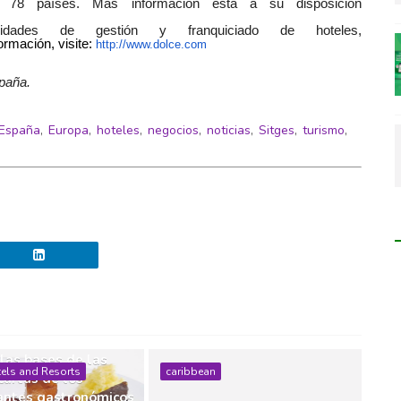
n 78 países. Más información está a su disposición
idades de gestión y franquiciado de hoteles,
ormación, visite:
http://www.dolce.com
paña.
España
,
Europa
,
hoteles
,
negocios
,
noticias
,
Sitges
,
turismo
,
añas, los boniatos,
s y los frutos secos
 las bases de las
els and Resorts
caribbean
cartas de los
antes gastronómicos