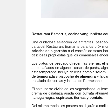
Restaurant Esmarris, cocina vanguardista co
Una cuidadosa selección de entrantes, pescado
carta del Restaurant Esmarris para los próxi
brioche de algarroba
o el canelón de setas bo
deliciosas propuestas que los comensales encont
Los platos de pescado ofrecen las
vieiras, el
acompañados en algunos casos de purés, algas 
esta temporada incluye delicias como el
solomil
de temporada y bizcocho de almendra
y la ca
ensalada de hierbas y lascas de Parmesano.
El hotel no se olvida de los vegetarianos, quien
crema de calabaza asada con
burrata
ahumada
llanega negra, espinacas tiernas y boniato
.
Del mismo modo, los postres no dejarán a nadie 