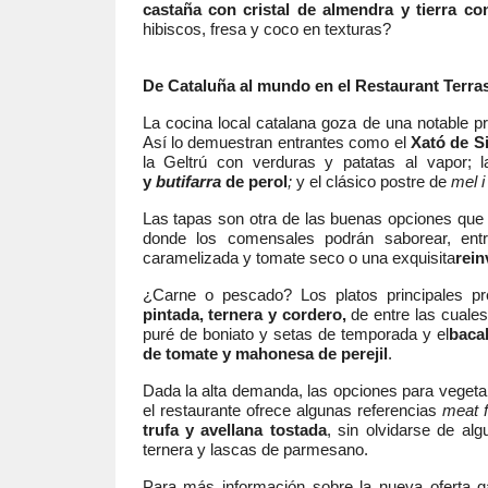
castaña con cristal de almendra y tierra c
hibiscos, fresa y coco en texturas?
De Cataluña al mundo en el Restaurant Terra
La cocina local catalana goza de una notable p
Así lo demuestran entrantes como el
Xató de S
la Geltrú con verduras y patatas al vapor; 
y
butifarra
de perol
;
y el clásico postre de
mel i
Las tapas son otra de las buenas opciones que p
donde los comensales podrán saborear, entre
caramelizada y tomate seco o una exquisita
rein
¿Carne o pescado? Los platos principales p
pintada, ternera y cordero,
de entre las cuales
puré de boniato y setas de temporada y el
bacal
de tomate y mahonesa de perejil
.
Dada la alta demanda, las opciones para vegeta
el restaurante ofrece algunas referencias
meat f
trufa y avellana tostada
,
sin olvidarse de al
ternera y lascas de parmesano.
Para más información sobre la nueva oferta 