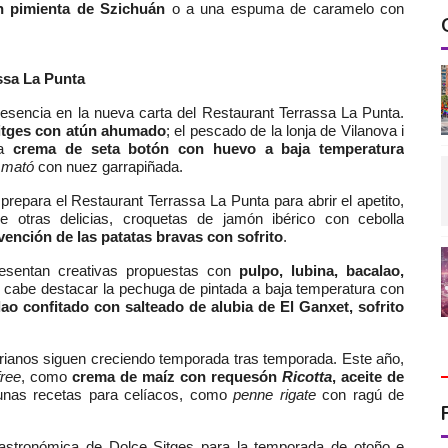
on pimienta de Szichuán
o a una espuma de caramelo con
ssa La Punta
resencia en la nueva carta del Restaurant Terrassa La Punta.
itges con atún ahumado
; el pescado de la lonja de Vilanova i
la
crema de seta botón con huevo a baja temperatura
 mató
con nuez garrapiñada.
repara el Restaurant Terrassa La Punta para abrir el apetito,
 otras delicias, croquetas de jamón ibérico con cebolla
vención de las patatas bravas con sofrito
.
resentan creativas propuestas con
pulpo, lubina, bacalao,
 cabe destacar la pechuga de pintada a baja temperatura con
ao confitado con salteado de alubia de El Ganxet, sofrito
rianos siguen creciendo temporada tras temporada. Este año,
ree
, como
crema de maíz con requesón
Ricotta
, aceite de
gunas recetas para celíacos, como
penne rigate
con ragú de
gastronómica de Dolce Sitges para la temporada de otoño e