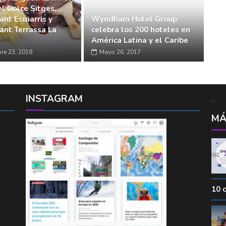
el Dolce Sitges,
ant Esmarris y
Wyndham Hotel Group
ant Terrassa La
celebra los 200 hoteles en
América Latina y el Caribe
re 23, 2018
Mayo 26, 2017
INSTAGRAM
MÁ
10 