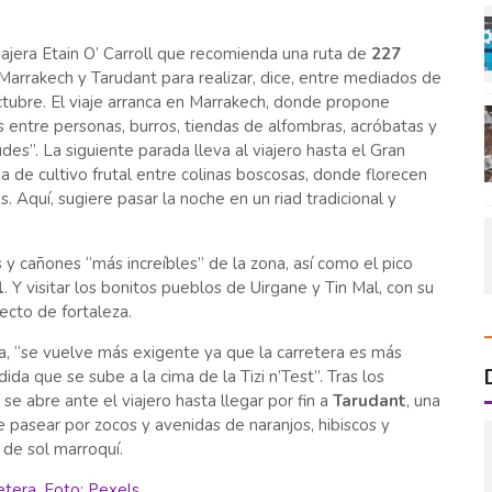
iajera Etain O’ Carroll que recomienda una ruta de
227
arrakech y Tarudant para realizar, dice, entre mediados de
ctubre. El viaje arranca en Marrakech, donde propone
os entre personas, burros, tiendas de alfombras, acróbatas y
des”. La siguiente parada lleva al viajero hasta el Gran
a de cultivo frutal entre colinas boscosas, donde florecen
. Aquí, sugiere pasar la noche en un riad tradicional y
 cañones “más increíbles” de la zona, así como el pico
l
. Y visitar los bonitos pueblos de Uirgane y Tin Mal, con su
ecto de fortaleza.
rta, “se vuelve más exigente ya que la carretera es más
da que se sube a la cima de la Tizi n’Test”. Tras los
se abre ante el viajero hasta llegar por fin a
Tarudant
, una
e pasear por zocos y avenidas de naranjos, hibiscos y
 de sol marroquí.