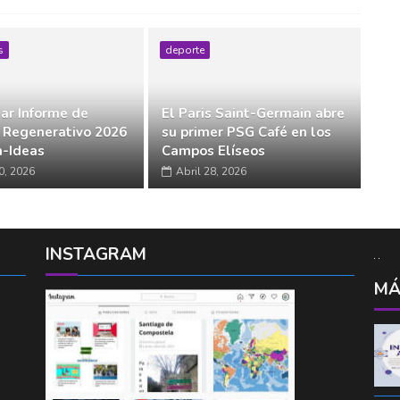
s
deporte
ar Informe de
El Paris Saint-Germain abre
 Regenerativo 2026
su primer PSG Café en los
-Ideas
Campos Elíseos
0, 2026
Abril 28, 2026
INSTAGRAM
MÁ