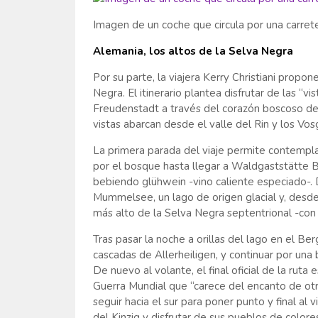
Imagen de un coche que circula por una carret
Alemania, los altos de la Selva Negra
Por su parte, la viajera Kerry Christiani propon
Negra. El itinerario plantea disfrutar de las 
Freudenstadt a través del corazón boscoso del 
vistas abarcan desde el valle del Rin y los Vosg
La primera parada del viaje permite contempl
por el bosque hasta llegar a Waldgaststätte Bü
bebiendo glühwein -vino caliente especiado-. 
Mummelsee, un lago de origen glacial y, desde
más alto de la Selva Negra septentrional -con
Tras pasar la noche a orillas del lago en el B
cascadas de Allerheiligen, y continuar por una
De nuevo al volante, el final oficial de la rut
Guerra Mundial que “carece del encanto de otra
seguir hacia el sur para poner punto y final al 
del Kinzig y disfrutar de sus pueblos de colo