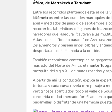
África, de Marrakech a Tarudant
Entre los recorridos planteados está el de la v
kilómetros
entre las ciudades marroquíes de M
abril y mediados de junio o de septiembre a o
recorrer los laberínticos callejones de los zoc
narradores que, asegura, “cautivan a las multitu
Atlas, con una “bonita parada” en Asni, una zon
los almendros y pasean niños, cabras y ancianos
despertarse con la llamada a la oración.
También recomienda contemplar las gargantas y
más alto del Norte de África, el
monte Tubga
mezquita del siglo XII, de muros rosados y asp
A partir de ahí, la conducción, explica la expe
tortuosa y cada curva revela otro paisaje a medi
vertiginosos acantilados, todo el valle de Sous 
concurrida ciudad-mercado fortificada en la qu
buganvillas, o disfrutar de una hermosa puesta