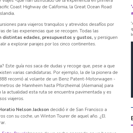
 viajes -que han disfrutado de la experiencia en primera
acific Coast Highway de California, la Great Ocean Road
slandia.
'
ursiones para viajeros tranquilos y atrevidos desafíos por
q
s de las experiencias que se recogen. Todas las
I
 distintas edades, presupuestos y gustos,
y persiguen
lir a explorar parajes por los cinco continentes.
ia? Este guía nos saca de dudas y recoge que, pese a que
 existen varias candidaturas. Por ejemplo, la de la pionera de
1888 recorrió al volante de un Benz Patent-Motorwagen -
ómetros de Mannheim hasta Pforzheimal (Alemania) para
en la actualidad esta ruta se encuentra pavimentada y es
os viajeros.
Horatio Nelson Jackson
decidió ir de San Francisco a
os con su coche, un Winton Tourer de aquel año. ¿El
ar.