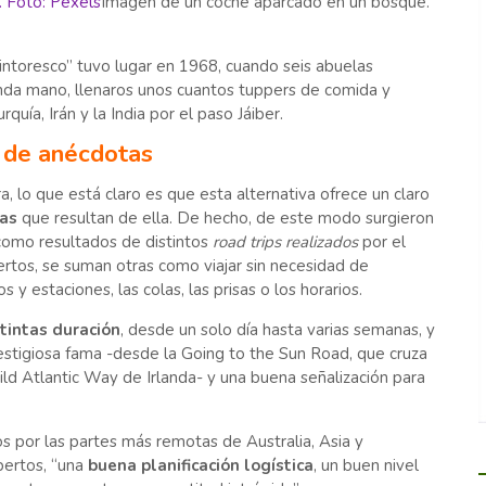
Imagen de un coche aparcado en un bosque.
intoresco” tuvo lugar en 1968, cuando seis abuelas
da mano, llenaros unos cuantos tuppers de comida y
quía, Irán y la India por el paso Jáiber.
e de anécdotas
a, lo que está claro es que esta alternativa ofrece un claro
as
que resultan de ella. De hecho, de este modo surgieron
como resultados de distintos
road trips realizados
por el
ertos, se suman otras como viajar sin necesidad de
s y estaciones, las colas, las prisas o los horarios.
tintas duración
, desde
un solo día hasta varias semanas, y
restigiosa fama -desde la Going to the Sun Road, que cruza
d Atlantic Way de Irlanda- y una buena señalización para
.
dos por las partes más remotas de Australia, Asia y
pertos, “una
buena planificación logística
, un buen nivel