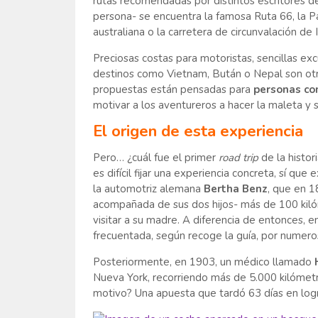
rutas recomendadas por distintos escritores de
persona- se encuentra la famosa Ruta 66, la P
australiana o la carretera de circunvalación de I
Preciosas costas para motoristas, sencillas exc
destinos como Vietnam, Bután o Nepal son otra
propuestas están pensadas para
personas con
motivar a los aventureros a hacer la maleta y sa
El origen de esta experiencia
Pero… ¿cuál fue el primer
road trip
de la histor
es difícil fijar una experiencia concreta, sí que
la automotriz alemana
Bertha Benz
, que en 
acompañada de sus dos hijos- más de 100 kil
visitar a su madre. A diferencia de entonces, 
frecuentada, según recoge la guía, por numeros
Posteriormente, en 1903, un médico llamado
Nueva York, recorriendo más de 5.000 kilómetr
motivo? Una apuesta que tardó 63 días en logr