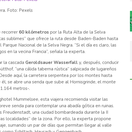
era. Foto: Pexels
e recorrer
60 kilómetros
por la Ruta Alta de la Selva
“vistas sublimes” que ofrece la ruta desde Baden-Baden hasta
Parque Nacional de la Selva Negra. “Si el día es claro, las
os en la vecina Francia”, señala la experta.
ar la cascada
Geroldsauer Wasserfall
y, después, conducir
tthof, “una cálida taberna rústica” salpicada de lugareños
Desde aquí, la carretera serpentea por los montes hasta
 él, se abre una senda que sube al Hornisgrinde, el monte
 1.164 metros-.
erghotel Mummelsee, esta viajera recomienda visitar las
 breve senda para contemplar una abadía gótica en ruinas.
a es Freudenstadt, una ciudad bombardeada durante la II
s localidades” de la zona. Por ello, la experta propone
viaje, sumando un par de días que permitan llegar al valle
res como Schiltach, Hausach y Gengenbach.