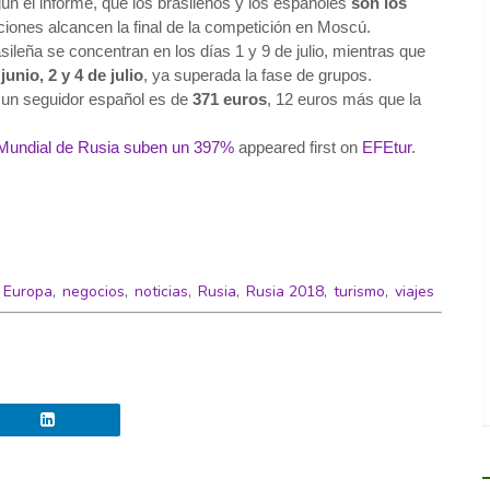
ún el informe, que los brasileños y los españoles
son los
iones alcancen la final de la competición en Moscú.
sileña se concentran en los días 1 y 9 de julio, mientras que
junio, 2 y 4 de julio
, ya superada la fase de grupos.
 un seguidor español es de
371 euros
, 12 euros más que la
 Mundial de Rusia suben un 397%
appeared first on
EFEtur
.
,
Europa
,
negocios
,
noticias
,
Rusia
,
Rusia 2018
,
turismo
,
viajes