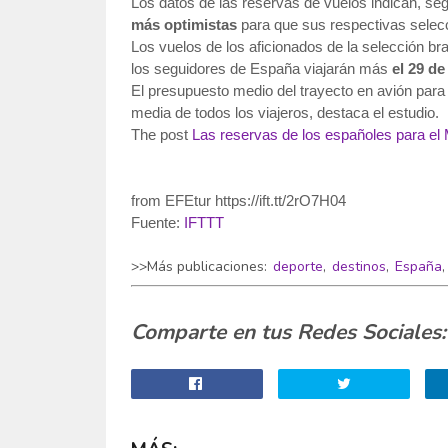
Los datos de las reservas de vuelos indican, seg
más optimistas
para que sus respectivas selecc
Los vuelos de los aficionados de la selección bra
los seguidores de España viajarán más
el 29 de 
El presupuesto medio del trayecto en avión para
media de todos los viajeros, destaca el estudio.
The post
Las reservas de los españoles para el
from EFEtur https://ift.tt/2rO7H04
Fuente:
IFTTT
>>Más publicaciones:
deporte
,
destinos
,
España
Comparte en tus Redes Sociales: