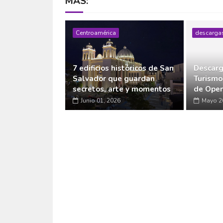
MÁS:
Centroamérica
descarga
7 edificios históricos de San
Descarg
Salvador que guardan
Turismo
secretos, arte y momentos
de Open
Junio 01, 2026
Mayo 2