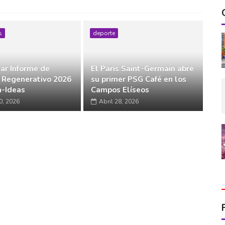
s
deporte
ar Informe de
El Paris Saint-Germain abre
 Regenerativo 2026
su primer PSG Café en los
-Ideas
Campos Elíseos
0, 2026
Abril 28, 2026