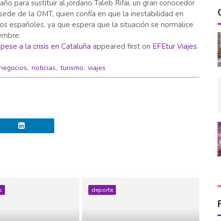
ño para sustituir al jordano Taleb Rifai, un gran conocedor
ede de la OMT, quien confía en que la inestabilidad en
nos españoles, ya que espera que la situación se normalice
iembre.
pese a la crisis en Cataluña
appeared first on
EFEtur Viajes
.
negocios
,
noticias
,
turismo
,
viajes
s
deporte