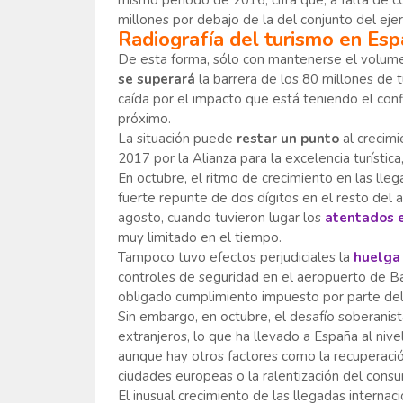
mismo período de 2016, cifra que, a falta de c
millones por debajo de la del conjunto del ejer
Radiografía del turismo en Es
De esta forma, sólo con mantenerse el volume
se superará
la barrera de los 80 millones de
caída por el impacto que está teniendo el confl
próximo.
La situación puede
restar un punto
al crecimi
2017 por la Alianza para la excelencia turística
En octubre, el ritmo de crecimiento en las lle
fuerte repunte de dos dígitos en el resto del
agosto, cuando tuvieron lugar los
atentados e
muy limitado en el tiempo.
Tampoco tuvo efectos perjudiciales la
huelga
controles de seguridad en el aeropuerto de Barc
obligado cumplimiento impuesto por parte del
Sin embargo, en octubre, el desafío soberanis
extranjeros, lo que ha llevado a España al niv
aunque hay otros factores como la recuperació
ciudades europeas o la ralentización del consum
El inusual crecimiento de las llegadas internac