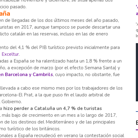
ontabilizar noviembre y diciembre, se sitúa apenas dos
cicio pasado.
paña
n de llegadas de los dos últimos meses del año pasado,
'
 turistas en 2017, aunque tampoco se puede descartar una
q
icto catalán en las reservas, incluso en las de enero
I
ento del 4,1 % del PIB turístico previsto inicialmente para
,
Exceltur
.
gadas a España se ha ralentizado hasta un 1,8 % frente a un
 año, a excepción de marzo (por el efecto Semana Santa) y
n Barcelona y Cambrils
, cuyo impacto, no obstante, fue
llevada a cabo ese mismo mes por los trabajadores de los
elona-El Prat, a la que puso fin el laudo arbitral de
 Gobierno.
ta
hizo perder a Cataluña un 4,7 % de turistas
el más bajo de crecimiento en un mes a lo largo de 2017,
n de los destinos del Mediterráneo y de las principales
o turístico de los británicos.
ionales a España recrudeció en verano la contestación social